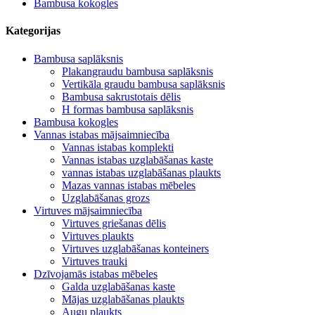
Bambusa kokogles
Kategorijas
Bambusa saplāksnis
Plakangraudu bambusa saplāksnis
Vertikāla graudu bambusa saplāksnis
Bambusa sakrustotais dēlis
H formas bambusa saplāksnis
Bambusa kokogles
Vannas istabas mājsaimniecība
Vannas istabas komplekti
Vannas istabas uzglabāšanas kaste
vannas istabas uzglabāšanas plaukts
Mazas vannas istabas mēbeles
Uzglabāšanas grozs
Virtuves mājsaimniecība
Virtuves griešanas dēlis
Virtuves plaukts
Virtuves uzglabāšanas konteiners
Virtuves trauki
Dzīvojamās istabas mēbeles
Galda uzglabāšanas kaste
Mājas uzglabāšanas plaukts
Augu plaukts