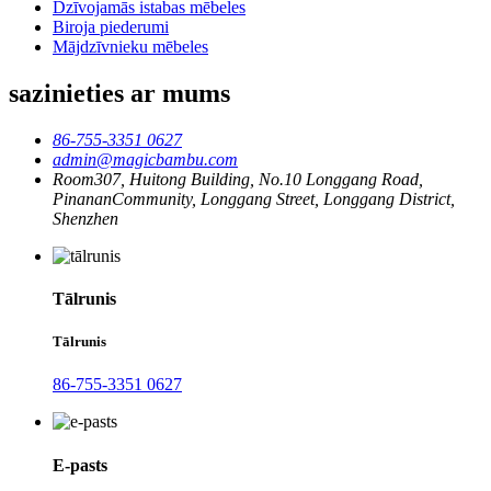
Dzīvojamās istabas mēbeles
Biroja piederumi
Mājdzīvnieku mēbeles
sazinieties ar mums
86-755-3351 0627
admin@magicbambu.com
Room307, Huitong Building, No.10 Longgang Road,
PinananCommunity, Longgang Street, Longgang District,
Shenzhen
Tālrunis
Tālrunis
86-755-3351 0627
E-pasts