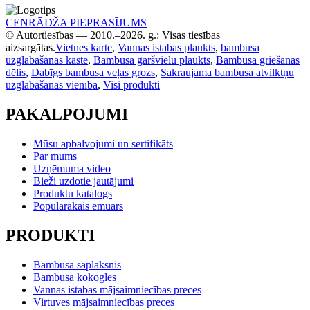
CENRĀDŽA PIEPRASĪJUMS
© Autortiesības — 2010.–2026. g.: Visas tiesības
aizsargātas.
Vietnes karte
,
Vannas istabas plaukts
,
bambusa
uzglabāšanas kaste
,
Bambusa garšvielu plaukts
,
Bambusa griešanas
dēlis
,
Dabīgs bambusa veļas grozs
,
Sakraujama bambusa atvilktņu
uzglabāšanas vienība
,
Visi produkti
PAKALPOJUMI
Mūsu apbalvojumi un sertifikāts
Par mums
Uzņēmuma video
Bieži uzdotie jautājumi
Produktu katalogs
Populārākais emuārs
PRODUKTI
Bambusa saplāksnis
Bambusa kokogles
Vannas istabas mājsaimniecības preces
Virtuves mājsaimniecības preces