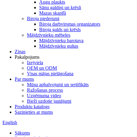
Augu plaukts
Sānu galdiņi un krēsli
Mazas skapīši
Biroja piederumi
Biroja darbvirsmas organizators
Biroja galds un krēsls
Mājdzīvnieku mēbeles
Mājdzīvnieku barotava
Mājdzīvnieku gultas
Ziņas
Pakalpojums
Izejviela
OEM un ODM
Visas mājas pielāgošana
Par mums
Mūsu apbalvojumi un sertifikāts
Ražošanas process
Uzņēmuma video
Bieži uzdotie jautājumi
Produktu katalogs
Sazinieties ar mums
English
Sākums