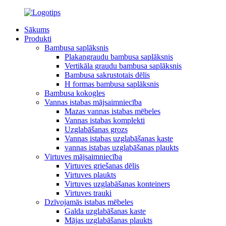
Sākums
Produkti
Bambusa saplāksnis
Plakangraudu bambusa saplāksnis
Vertikāla graudu bambusa saplāksnis
Bambusa sakrustotais dēlis
H formas bambusa saplāksnis
Bambusa kokogles
Vannas istabas mājsaimniecība
Mazas vannas istabas mēbeles
Vannas istabas komplekti
Uzglabāšanas grozs
Vannas istabas uzglabāšanas kaste
vannas istabas uzglabāšanas plaukts
Virtuves mājsaimniecība
Virtuves griešanas dēlis
Virtuves plaukts
Virtuves uzglabāšanas konteiners
Virtuves trauki
Dzīvojamās istabas mēbeles
Galda uzglabāšanas kaste
Mājas uzglabāšanas plaukts