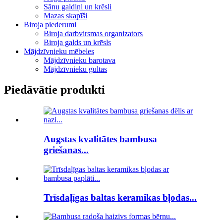
Sānu galdiņi un krēsli
Mazas skapīši
Biroja piederumi
Biroja darbvirsmas organizators
Biroja galds un krēsls
Mājdzīvnieku mēbeles
Mājdzīvnieku barotava
Mājdzīvnieku gultas
Piedāvātie produkti
Augstas kvalitātes bambusa
griešanas...
Trīsdaļīgas baltas keramikas bļodas...